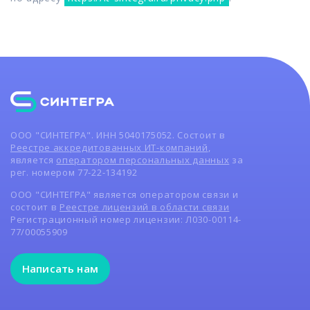
ООО "СИНТЕГРА". ИНН 5040175052. Состоит в
Реестре аккредитованных ИТ-компаний
,
является
оператором персональных данных
за
рег. номером 77-22-134192
ООО "СИНТЕГРА" является оператором связи и
состоит в
Реестре лицензий в области связи
Регистрационный номер лицензии: Л030-00114-
77/00055909
Написать нам
Написать нам